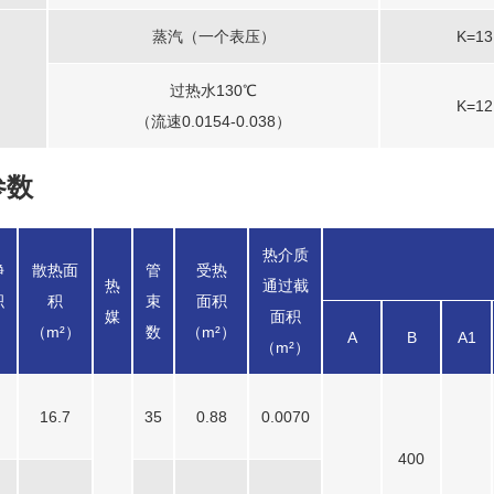
蒸汽（一个表压）
K=13
过热水130℃
K=12
（流速0.0154-0.038）
参数
热介质
净
散热面
管
受热
热
通过截
积
积
束
面积
媒
面积
）
（m²）
数
（m²）
A
B
A1
（m²）
16.7
35
0.88
0.0070
400