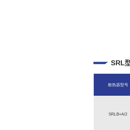
SRL
散热器型号
SRLB×A/2