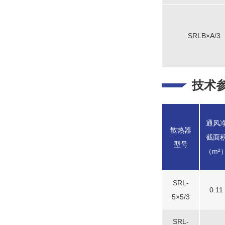
SRLB×A/3
技术
通风
散热器
截面
型号
（m²
SRL-
0.11
5×5/3
SRL-