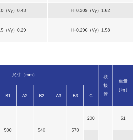
.0（Vγ）0.43
H=0.309（Vγ）1.62
.5（Vγ）0.29
H=0.296（Vγ）1.58
尺寸（mm）
联
重量
接
（kg）
管
B1
A2
B2
A3
B3
C
200
51
500
540
570