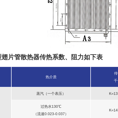
型翅片管散热器传热系数、阻力如下表
传
热介质
千
蒸汽（一个表压）
K=13
过热水130℃
K=14
（流速0.023-0.037）